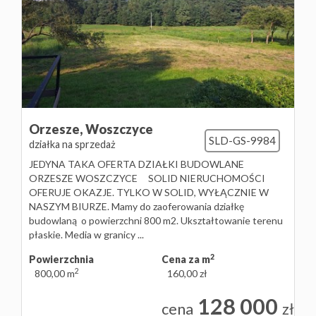
Orzesze,
Woszczyce
SLD-GS-9984
działka na sprzedaż
JEDYNA TAKA OFERTA DZIAŁKI BUDOWLANE
ORZESZE WOSZCZYCE SOLID NIERUCHOMOŚCI
OFERUJE OKAZJE. TYLKO W SOLID, WYŁĄCZNIE W
NASZYM BIURZE. Mamy do zaoferowania działkę
budowlaną o powierzchni 800 m2. Ukształtowanie terenu
płaskie. Media w granicy ...
2
Powierzchnia
Cena za m
2
800,00 m
160,00 zł
128 000
cena
zł