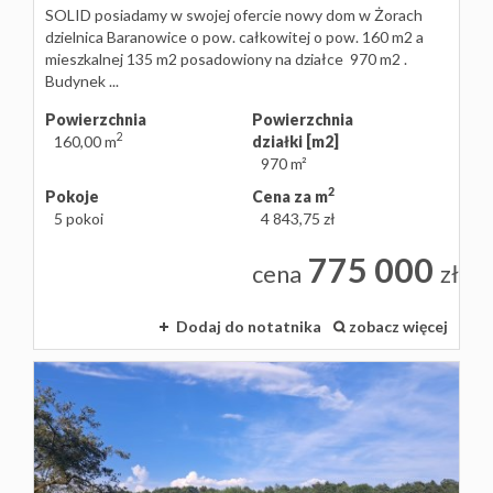
SOLID posiadamy w swojej ofercie nowy dom w Żorach
dzielnica Baranowice o pow. całkowitej o pow. 160 m2 a
mieszkalnej 135 m2 posadowiony na działce 970 m2 .
Budynek ...
Powierzchnia
Powierzchnia
2
160,00 m
działki [m2]
970 m²
2
Pokoje
Cena za m
5 pokoi
4 843,75 zł
775 000
cena
zł
Dodaj do notatnika
zobacz więcej