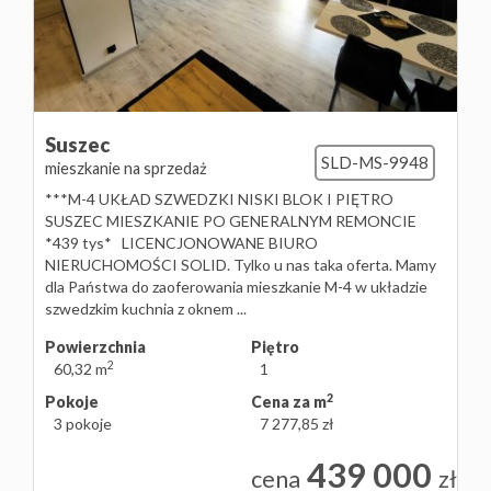
Suszec
SLD-MS-9948
mieszkanie na sprzedaż
***M-4 UKŁAD SZWEDZKI NISKI BLOK I PIĘTRO
SUSZEC MIESZKANIE PO GENERALNYM REMONCIE
*439 tys* LICENCJONOWANE BIURO
NIERUCHOMOŚCI SOLID. Tylko u nas taka oferta. Mamy
dla Państwa do zaoferowania mieszkanie M-4 w układzie
szwedzkim kuchnia z oknem ...
Powierzchnia
Piętro
2
60,32 m
1
2
Pokoje
Cena za m
3 pokoje
7 277,85 zł
439 000
cena
zł