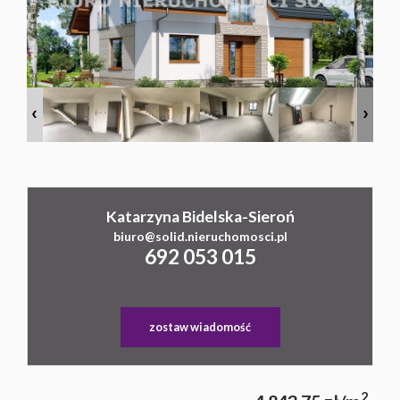
Cookies
Katarzyna Bidelska-Sieroń
biuro@solid.nieruchomosci.pl
692 053 015
zostaw wiadomość
2