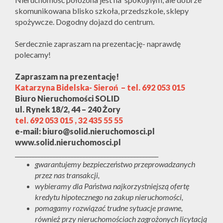
skomunikowana blisko szkoła, przedszkole, sklepy
spożywcze. Dogodny dojazd do centrum.
Serdecznie zapraszam na prezentację- naprawdę
polecamy!
Zapraszam na prezentację!
Katarzyna Bidelska- Sieroń – tel. 692 053 015
Biuro Nieruchomości SOLID
ul. Rynek 18/2, 44 – 240 Żory
tel. 692 053 015 , 32 435 55 55
e-mail: biuro@solid.nieruchomosci.pl
www.solid.nieruchomosci.pl
________________________________________________
gwarantujemy bezpieczeństwo przeprowadzanych
przez nas transakcji,
wybieramy dla Państwa najkorzystniejszą ofertę
kredytu hipotecznego na zakup nieruchomości,
pomagamy rozwiązać trudne sytuacje prawne,
również przy nieruchomościach zagrożonych licytacją