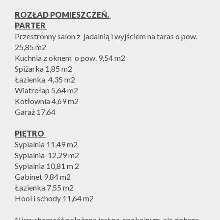
ROZŁAD POMIESZCZEŃ.
PARTER
Przestronny salon z jadalnią i wyjściem na taras o pow.
25,85 m2
Kuchnia z oknem o pow. 9,54 m2
Spiżarka 1,85 m2
Łazienka 4,35 m2
Wiatrołap 5,64 m2
Kotłownia 4,69 m2
Garaż 17,64
PIĘTRO
Sypialnia 11,49 m2
Sypialnia 12,29 m2
Sypialnia 10,81 m 2
Gabinet 9,84 m2
Łazienka 7,55 m2
Hool i schody 11,64 m2
Nieruchomość położona jest na spokojnym, ale dobrze