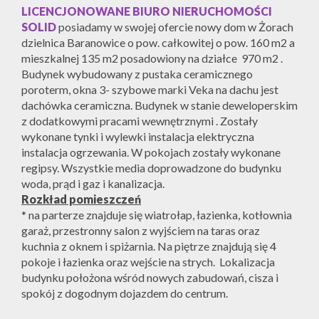
LICENCJONOWANE BIURO NIERUCHOMOŚCI
SOLID
posiadamy w swojej ofercie nowy dom w Żorach
dzielnica Baranowice o pow. całkowitej o pow. 160 m2 a
mieszkalnej 135 m2 posadowiony na działce 970 m2 .
Budynek wybudowany z pustaka ceramicznego
poroterm, okna 3- szybowe marki Veka na dachu jest
dachówka ceramiczna. Budynek w stanie deweloperskim
z dodatkowymi pracami wewnętrznymi . Zostały
wykonane tynki i wylewki instalacja elektryczna
instalacja ogrzewania. W pokojach zostały wykonane
regipsy. Wszystkie media doprowadzone do budynku
woda, prąd i gaz i kanalizacja.
Rozkład pomieszczeń
* na parterze znajduje się wiatrołap, łazienka, kotłownia
garaż, przestronny salon z wyjściem na taras oraz
kuchnia z oknem i spiżarnia. Na piętrze znajdują się 4
pokoje i łazienka oraz wejście na strych. Lokalizacja
budynku położona wśród nowych zabudowań, cisza i
spokój z dogodnym dojazdem do centrum.