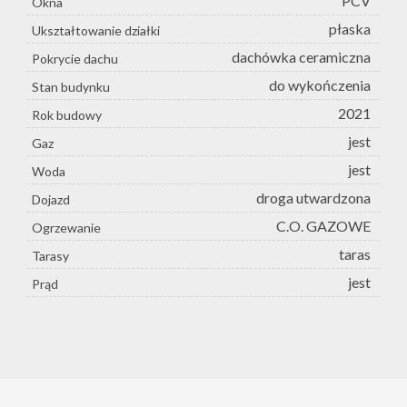
PCV
Okna
płaska
Ukształtowanie działki
dachówka ceramiczna
Pokrycie dachu
do wykończenia
Stan budynku
2021
Rok budowy
jest
Gaz
jest
Woda
droga utwardzona
Dojazd
C.O. GAZOWE
Ogrzewanie
taras
Tarasy
jest
Prąd