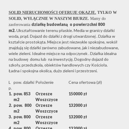
SOLID NIERUCHOMOŚCI OFERUJE OKAZJE.
TYLKO W
SOLID, WYŁĄCZNIE W NASZYM BIURZE.
Mamy do
działkę budowlaną o powierzchni 800
zaoferowania
m2.
Ukształtowanie terenu płaskie. Media w granicy działki
woda, prąd. Dojazd do działki z drogi utwardzonej . Działka w
kształcie prostokąta. Miejsce jest niezwykle spokojne, wokół
znajdują się działki zarówno zabudowane, jak i niezabudowane,
wiele zieleni. Idealne miejsce na odpoczynek . Działka idealna
na budowę domu lub na inwestycję. Dogodny dojazd do
szkoły, przedszkola, obiektów handlowych czy Kościoła.
Ładna i spokojna okolica, dużo zieleni i przestrzeni.
L
pow. działki
Położenie
Cena ofertowa (zł)
p.
1.
pow. 853
Orzesze
150000 zł
m2
Woszczyce
2.
pow.
800
Orzesze
132000 zł
m2
Woszczyce
3.
pow. 800
Orzesze
132000 zł
m2
Woszczyce
4.
pow. 800
Orzesze
132000 zł