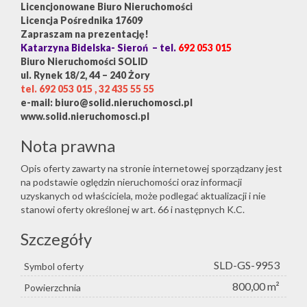
Licencjonowane Biuro Nieruchomości
Licencja Pośrednika 17609
Zapraszam na prezentację!
Katarzyna Bidelska- Sieroń – tel.
692 053 015
Biuro Nieruchomości SOLID
ul. Rynek 18/2, 44 – 240 Żory
tel. 692 053 015 , 32 435 55 55
e-mail: biuro@solid.nieruchomosci.pl
www.solid.nieruchomosci.pl
Nota prawna
Opis oferty zawarty na stronie internetowej sporządzany jest
na podstawie oględzin nieruchomości oraz informacji
uzyskanych od właściciela, może podlegać aktualizacji i nie
stanowi oferty określonej w art. 66 i następnych K.C.
Szczegóły
SLD-GS-9953
Symbol oferty
800,00 m²
Powierzchnia