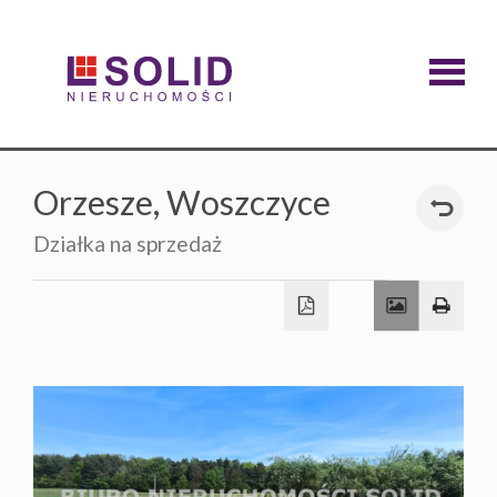
Strona
główna
Oferty
Orzesze,
Woszczyce
Działka na sprzedaż
O
firmie
Kontakt
Zgłoszen
Polityka
Prywatn
Ciastecz