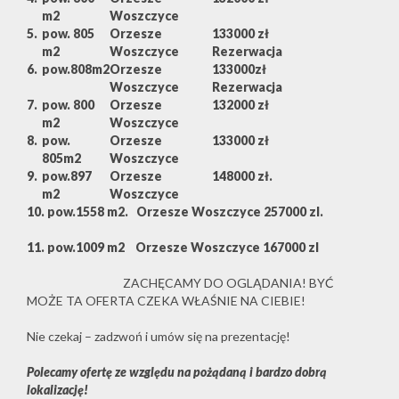
m2
Woszczyce
5.
pow. 805
Orzesze
133000 zł
m2
Woszczyce
Rezerwacja
6.
pow.808m2
Orzesze
133000zł
Woszczyce
Rezerwacja
7.
pow. 800
Orzesze
132000 zł
m2
Woszczyce
8.
pow.
Orzesze
133000 zł
805m2
Woszczyce
9.
pow.897
Orzesze
148000 zł.
m2
Woszczyce
10. pow.1558 m2. Orzesze Woszczyce 257000 zl.
11. pow.1009 m2 Orzesze Woszczyce 167000 zl
ZACHĘCAMY DO OGLĄDANIA! BYĆ
MOŻE TA OFERTA CZEKA WŁAŚNIE NA CIEBIE!
Nie czekaj – zadzwoń i umów się na prezentację!
Polecamy ofertę ze względu na pożądaną i bardzo dobrą
lokalizację!